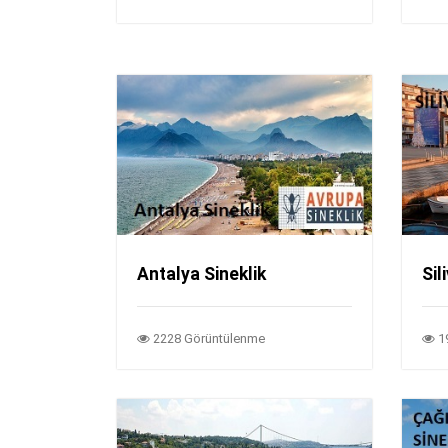
Antalya Sineklik
Sil
2228 Görüntülenme
1