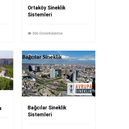
Ortaköy Sineklik
Sistemleri
366 Görüntülenme
Bağcılar Sineklik
a
Sistemleri