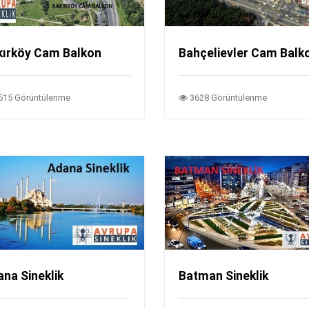
kırköy Cam Balkon
Bahçelievler Cam Balk
515 Görüntülenme
3628 Görüntülenme
na Sineklik
Batman Sineklik