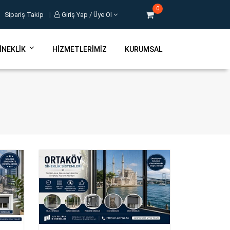
0
Sipariş Takip
|
Giriş Yap / Üye Ol
INEKLIK
HIZMETLERIMIZ
KURUMSAL