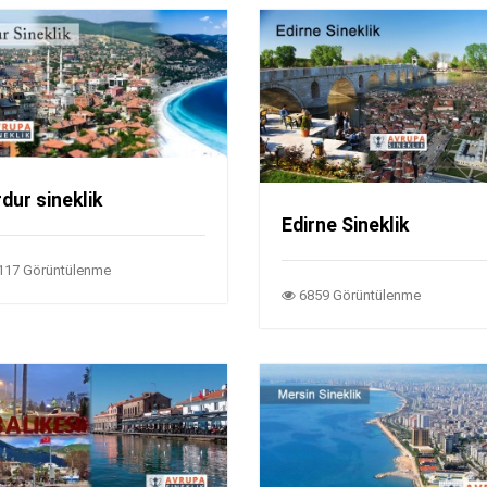
dur sineklik
Edirne Sineklik
117 Görüntülenme
6859 Görüntülenme