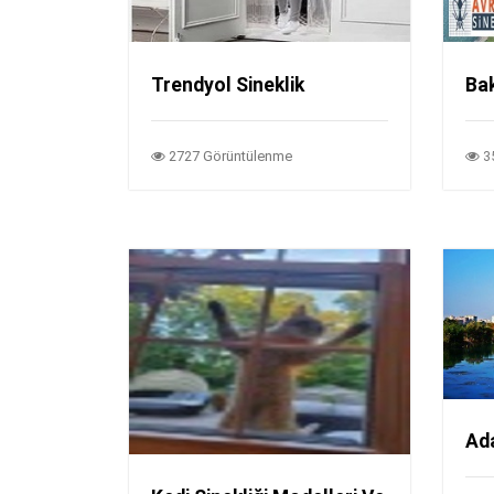
Trendyol Sineklik
Ba
2727 Görüntülenme
3
Ada