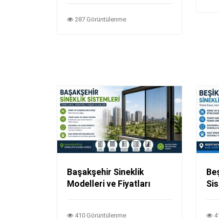
287 Görüntülenme
Başakşehir Sineklik
Beş
Modelleri ve Fiyatları
Sis
410 Görüntülenme
4