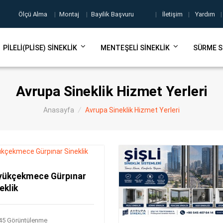
Ölçü Alma
|
Montaj
|
Bayilik Başvuru
|
İletişim
|
Yardım
|
PILELI(PLISE) SINEKLIK
MENTEŞELI SINEKLIK
SÜRME S
Avrupa Sineklik Hizmet Yerleri
Anasayfa
/
Avrupa Sineklik Hizmet Yerleri
yükçekmece Gürpınar
eklik
45 Görüntülenme