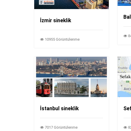
Bal
İzmir sineklik
8
10955 Görüntülenme
İstanbul sineklik
Sef
7017 Görüntülenme
8