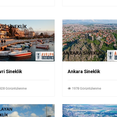
ivri Sineklik
Ankara Sineklik
928 Görüntülenme
1978 Görüntülenme