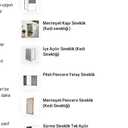
za uygun
oz
Menteşeli Kapı Sineklik
(Kedi sinekliği )
ayı
İçe Açılır Sineklik (Kedi
Sinekliği)
oz
Pileli Pencere Yatay Sineklik
et bir
n daha
Menteşeli Pencere Sineklik
(Kedi Sinekliği)
 zarif
Sürme Sineklik Tek Açılır