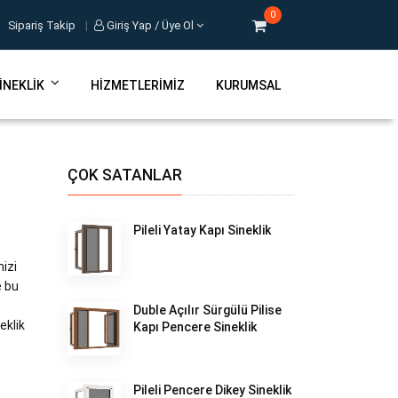
0
Sipariş Takip
|
Giriş Yap / Üye Ol
INEKLIK
HIZMETLERIMIZ
KURUMSAL
ÇOK SATANLAR
Pileli Yatay Kapı Sineklik
mizi
e bu
Duble Açılır Sürgülü Pilise
eklik
Kapı Pencere Sineklik
Pileli Pencere Dikey Sineklik