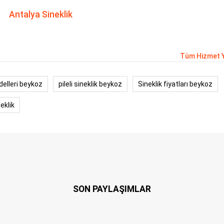
Antalya Sineklik
Tüm Hizmet Y
delleri beykoz
pileli sineklik beykoz
Sineklik fiyatları beykoz
eklik
SON PAYLAŞIMLAR