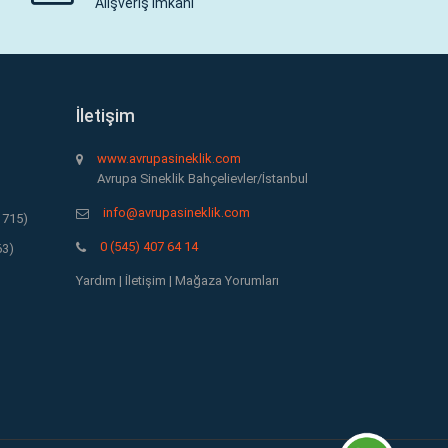
Alışveriş İmkanı
İletişim
www.avrupasineklik.com
Avrupa Sineklik Bahçelievler/İstanbul
info@avrupasineklik.com
1715)
0 (545) 407 64 14
63)
Yardım
|
İletişim
|
Mağaza Yorumları