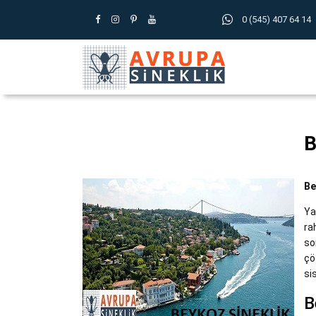
0 (545) 407 64 14
B
Be
Ya
ra
so
çö
si
B