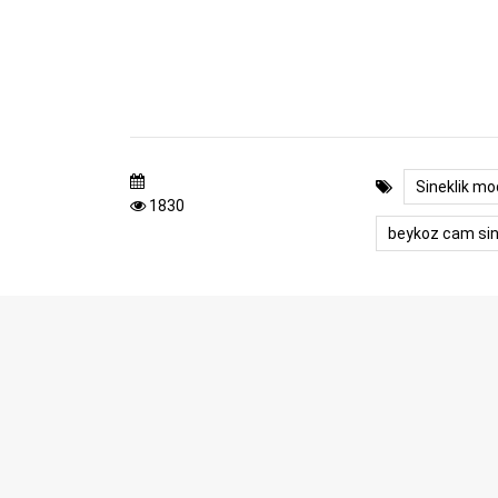
Sineklik mo
1830
beykoz cam sin