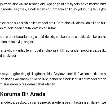
ykoz'da sineklik sistemleri oldukça çeşitlidir. İhtiyacınıza ve mekanını
an modeli seçmek, sineklerden korunmanın en kolay yoludur. İşte Beyk
kle evlerde sık tercih edilen modellerdir. Cam sineklik olarak da bilinen bu
anım açısından pratik çözümler sunar.
 özel olarak tasarlanmış sineklikler, dış mekanlarda sineklerden korunm
ullanım kolaylığı sağlar.
ca takılıp çıkarılabilen modeller olup, pratiklik açısından popülerdir. Beyk
dilmektedir.
 boyuta göre değişiklik gösterebilir. Beykoz sineklik fiyatları hakkında n
n doğru yol olacaktır. Genellikle, pencere sineklikleri diğer modellerde
m sineklikler biraz daha pahalı olabilir.
e Koruma Bir Arada
ir modeldir. Beykoz’da cam sineklik, modern ve şık tasarımlarıyla evinize