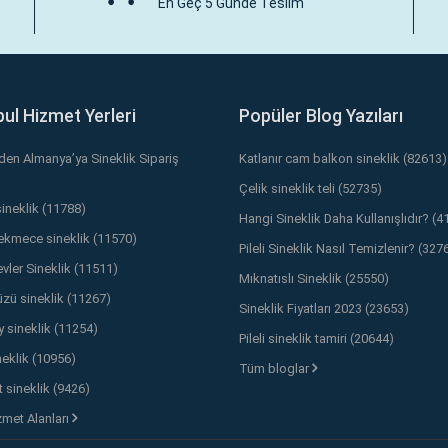
En Geç 5 Günde Teslim
bul Hizmet Yerleri
Popüler Blog Yazıları
’den Almanya’ya Sineklik Sipariş
Katlanır cam balkon sineklik (82613)
Çelik sineklik teli (52735)
sineklik (11788)
Hangi Sineklik Daha Kullanışlıdır? (4
kmece sineklik (11570)
Pileli Sineklik Nasıl Temizlenir? (327
vler Sineklik (11511)
Mıknatıslı Sineklik (25550)
üzü sineklik (11267)
Sineklik Fiyatları 2023 (23653)
y sineklik (11254)
Pileli sineklik tamiri (20644)
neklik (10956)
Tüm bloglar
 sineklik (9426)
met Alanları