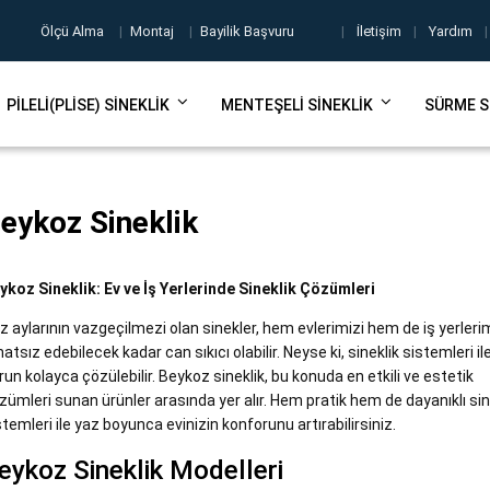
Ölçü Alma
|
Montaj
|
Bayilik Başvuru
|
İletişim
|
Yardım
|
PILELI(PLISE) SINEKLIK
MENTEŞELI SINEKLIK
SÜRME S
eykoz Sineklik
ykoz Sineklik: Ev ve İş Yerlerinde Sineklik Çözümleri
z aylarının vazgeçilmezi olan sinekler, hem evlerimizi hem de iş yerleri
hatsız edebilecek kadar can sıkıcı olabilir. Neyse ki, sineklik sistemleri il
run kolayca çözülebilir. Beykoz sineklik, bu konuda en etkili ve estetik
zümleri sunan ürünler arasında yer alır. Hem pratik hem de dayanıklı sin
stemleri ile yaz boyunca evinizin konforunu artırabilirsiniz.
eykoz Sineklik Modelleri