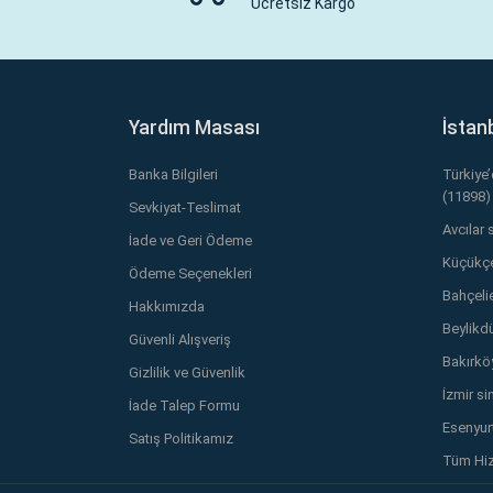
Ücretsiz Kargo
Yardım Masası
İstan
Banka Bilgileri
Türkiye
(11898)
Sevkiyat-Teslimat
Avcılar 
İade ve Geri Ödeme
Küçükçe
Ödeme Seçenekleri
Bahçelie
Hakkımızda
Beylikd
Güvenli Alışveriş
Bakırkö
Gizlilik ve Güvenlik
İzmir si
İade Talep Formu
Esenyurt
Satış Politikamız
Tüm Hiz