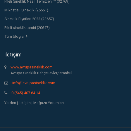
Pileli Sineklik Nasıl Temizlenir? (32769)
Mıknatıslı Sineklik (25561)
Sineklik Fiyatları 2023 (23657)
Pileli sineklik tamiri (20647)
Tüm bloglar
İletişim
www.avrupasineklik.com
Avrupa Sineklik Bahçelievler/İstanbul
info@avrupasineklik.com
0 (545) 407 64 14
Yardım
|
İletişim
|
Mağaza Yorumları