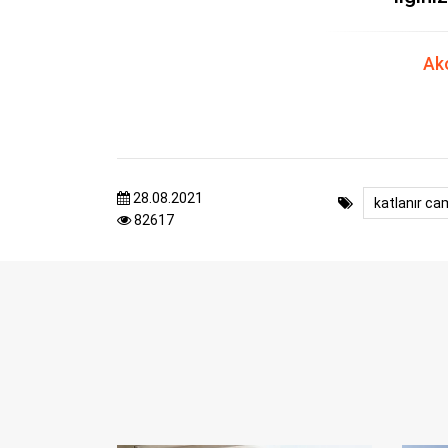
Ako
28.08.2021
katlanır ca
82617