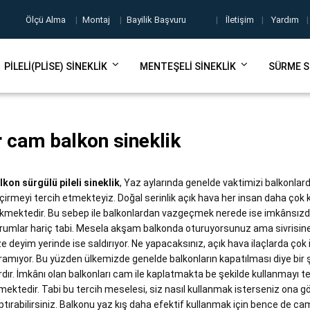
Ölçü Alma
|
Montaj
|
Bayilik Başvuru
|
İletişim
|
Yardım
|
PILELI(PLISE) SINEKLIK
MENTEŞELI SINEKLIK
SÜRME S
r cam balkon sineklik
lkon sürgülü pileli sineklik
, Yaz aylarında genelde vaktimizi balkonlar
çirmeyi tercih etmekteyiz. Doğal serinlik açık hava her insan daha çok
kmektedir. Bu sebep ile balkonlardan vazgeçmek nerede ise imkânsızdı
rumlar hariç tabi. Mesela akşam balkonda oturuyorsunuz ama sivrisine
ze deyim yerinde ise saldırıyor. Ne yapacaksınız, açık hava ilaçlarda çok 
ramıyor. Bu yüzden ülkemizde genelde balkonların kapatılması diye bir 
rdır. İmkânı olan balkonları cam ile kaplatmakta be şekilde kullanmayı t
mektedir. Tabi bu tercih meselesi, siz nasıl kullanmak isterseniz ona g
ptırabilirsiniz. Balkonu yaz kış daha efektif kullanmak için bence de c