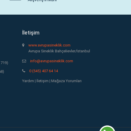
İletişim
www.avrupasineklik.com
Avrupa Sineklik Bahçelievler/İstanbul
info@avrupasineklik.com
1719)
0 (545) 407 64 14
68)
Yardım
|
İletişim
|
Mağaza Yorumları