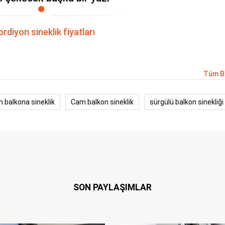
rdiyon sineklik fiyatları
Tüm B
m balkona sineklik
Cam balkon sineklik
sürgülü balkon sinekliği
SON PAYLAŞIMLAR