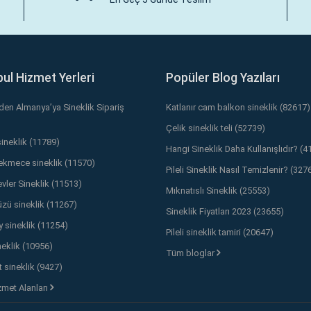
bul Hizmet Yerleri
Popüler Blog Yazıları
’den Almanya’ya Sineklik Sipariş
Katlanır cam balkon sineklik (82617)
Çelik sineklik teli (52739)
sineklik (11789)
Hangi Sineklik Daha Kullanışlıdır? (4
kmece sineklik (11570)
Pileli Sineklik Nasıl Temizlenir? (327
vler Sineklik (11513)
Mıknatıslı Sineklik (25553)
üzü sineklik (11267)
Sineklik Fiyatları 2023 (23655)
y sineklik (11254)
Pileli sineklik tamiri (20647)
neklik (10956)
Tüm bloglar
 sineklik (9427)
met Alanları