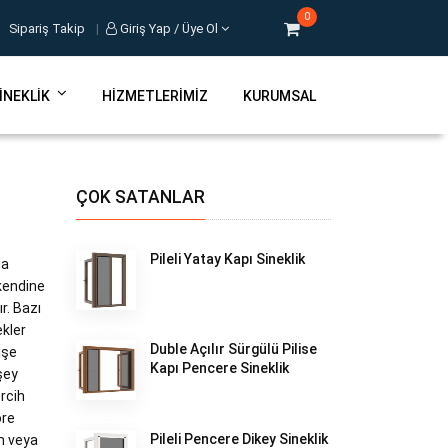
0
Sipariş Takip
|
Giriş Yap / Üye Ol
INEKLIK
HIZMETLERIMIZ
KURUMSAL
ÇOK SATANLAR
Pileli Yatay Kapı Sineklik
da
 kendine
r. Bazı
kler
Duble Açılır Sürgülü Pilise
işe
Kapı Pencere Sineklik
şey
ercih
öre
Pileli Pencere Dikey Sineklik
am veya