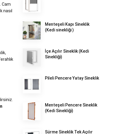
e. Cam
k nasıl
Menteşeli Kapı Sineklik
(Kedi sinekliği )
İçe Açılır Sineklik (Kedi
lik,
Sinekliği)
ferahlık
Pileli Pencere Yatay Sineklik
irsiniz.
Menteşeli Pencere Sineklik
on
(Kedi Sinekliği)
Sürme Sineklik Tek Açılır