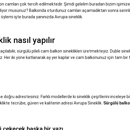
n camları çok tercih edilmektedir. Şimdi gelelim buradan bizim işimiz
zi biliyor musunuz? Balkonda oturdunuz camları açamadıktan sonra serinli
 öylemi işte burada yanınızda Avrupa sineklik.
ik nasıl yapılır
çılabilir, sürgülü pileli cam balkon sineklikleri üretmekteyiz. Duble sinek
riz. Her iki yöne katlanarak ay yer kaplar ve cam balkonunuz için tam bir 
e doğru adrestesiniz. Farklı modellerde ki sineklik çeşitlerini inceleye bil
likte tecrübe, güven ve kalitenin adresi Avrupa Sineklik.
Sürgülü balk
zi çekecek başka bir yazı