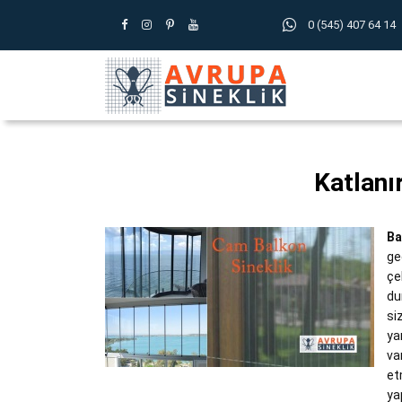
0 (545) 407 64 14
Katlanı
Ba
ge
çe
du
si
ya
va
et
ya