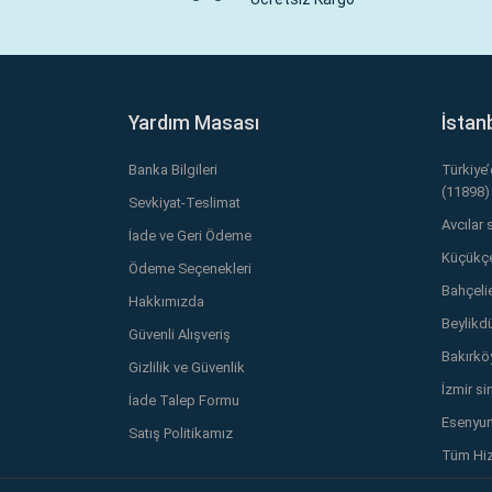
Yardım Masası
İstan
Banka Bilgileri
Türkiye
(11898)
Sevkiyat-Teslimat
Avcılar 
İade ve Geri Ödeme
Küçükçe
Ödeme Seçenekleri
Bahçelie
Hakkımızda
Beylikd
Güvenli Alışveriş
Bakırkö
Gizlilik ve Güvenlik
İzmir si
İade Talep Formu
Esenyurt
Satış Politikamız
Tüm Hiz