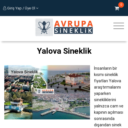
0
Giriş Yap / Üye Ol
Yalova Sineklik
İnsanların bir
kısmı sineklik
fiyatları Yalova
araştırmalarını
yaparken
sinekliklerini
yalnızca cam ve
kapının açılması
sonrasında
dışarıdan sinek