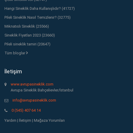
Hangi Sineklik Daha Kullanışlıdır? (41727)
Pileli Sineklik Nasıl Temizlenir? (32775)
Mıknatıslı Sineklik (25566)
Sineklik Fiyatları 2023 (23660)
Pileli sineklik tamiri (20647)
Tüm bloglar
İletişim
www.avrupasineklik.com
Avrupa Sineklik Bahçelievler/İstanbul
info@avrupasineklik.com
0 (545) 407 64 14
Yardım
|
İletişim
|
Mağaza Yorumları