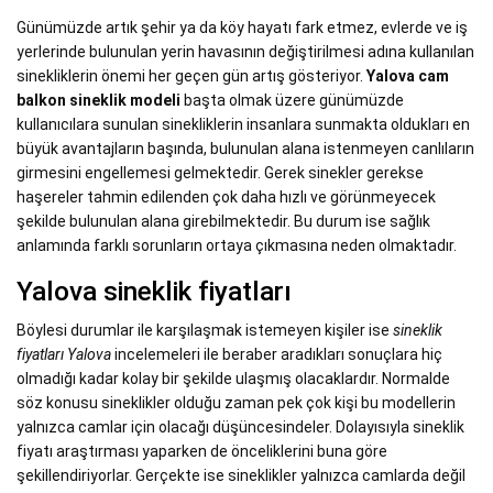
Günümüzde artık şehir ya da köy hayatı fark etmez, evlerde ve iş
yerlerinde bulunulan yerin havasının değiştirilmesi adına kullanılan
sinekliklerin önemi her geçen gün artış gösteriyor.
Yalova cam
balkon sineklik modeli
başta olmak üzere günümüzde
kullanıcılara sunulan sinekliklerin insanlara sunmakta oldukları en
büyük avantajların başında, bulunulan alana istenmeyen canlıların
girmesini engellemesi gelmektedir. Gerek sinekler gerekse
haşereler tahmin edilenden çok daha hızlı ve görünmeyecek
şekilde bulunulan alana girebilmektedir. Bu durum ise sağlık
anlamında farklı sorunların ortaya çıkmasına neden olmaktadır.
Yalova sineklik fiyatları
Böylesi durumlar ile karşılaşmak istemeyen kişiler ise
sineklik
fiyatları Yalova
incelemeleri ile beraber aradıkları sonuçlara hiç
olmadığı kadar kolay bir şekilde ulaşmış olacaklardır. Normalde
söz konusu sineklikler olduğu zaman pek çok kişi bu modellerin
yalnızca camlar için olacağı düşüncesindeler. Dolayısıyla sineklik
fiyatı araştırması yaparken de önceliklerini buna göre
şekillendiriyorlar. Gerçekte ise sineklikler yalnızca camlarda değil