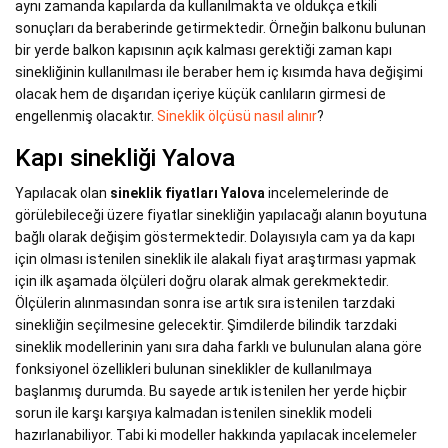
aynı zamanda kapılarda da kullanılmakta ve oldukça etkili
sonuçları da beraberinde getirmektedir. Örneğin balkonu bulunan
bir yerde balkon kapısının açık kalması gerektiği zaman kapı
sinekliğinin kullanılması ile beraber hem iç kısımda hava değişimi
olacak hem de dışarıdan içeriye küçük canlıların girmesi de
engellenmiş olacaktır.
Sineklik ölçüsü nasıl alınır
?
Kapı sinekliği Yalova
Yapılacak olan
sineklik fiyatları Yalova
incelemelerinde de
görülebileceği üzere fiyatlar sinekliğin yapılacağı alanın boyutuna
bağlı olarak değişim göstermektedir. Dolayısıyla cam ya da kapı
için olması istenilen sineklik ile alakalı fiyat araştırması yapmak
için ilk aşamada ölçüleri doğru olarak almak gerekmektedir.
Ölçülerin alınmasından sonra ise artık sıra istenilen tarzdaki
sinekliğin seçilmesine gelecektir. Şimdilerde bilindik tarzdaki
sineklik modellerinin yanı sıra daha farklı ve bulunulan alana göre
fonksiyonel özellikleri bulunan sineklikler de kullanılmaya
başlanmış durumda. Bu sayede artık istenilen her yerde hiçbir
sorun ile karşı karşıya kalmadan istenilen sineklik modeli
hazırlanabiliyor. Tabi ki modeller hakkında yapılacak incelemeler