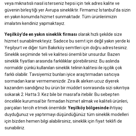
veya mıknatıslı nasıl isterseniz hepsi için tek adres kalite ve
güvenin birleştiği yer Avrupa sinekliktir. Firmamız İstanbul’da sizin
en yakın konumda hizmet sunmaktadır. Tüm ürünlerimizin
imalatını kendiniz yapmaktayız.
Yeşilköy’de en yakın sineklik firması
olarak hızlı şekilde size
hizmet sunabilmekteyiz. Sadece bu semt için değil yakın yerde ki
Yeşilyurt ve diğer tüm Bakırköy semtleri için doğru adrestesiniz.
Sineklik seçiminde teli ve kalitesi önemli bir unsurdur. Bazen
sineklik fiyatları arasında farklılıklar görebilirsiniz. Bu aslında
normaldir çünkü kullanılan sineklik telinin kalitesi ile işçilik çok
farklı olabilir. Tavsiyemiz bunları iyice araştırmadan satıcıya
sormadan karar vermemenizdir. Zira ilk alırken ucuz diyerek
kazandım sandığınız bu ürün bir müddet sonrasında sizi sıkıntıya
sokarak 2. Hatta 3. Kez bile bir masrafa itebilir. Bu sebepten
öncelikle kurumsal bir firmadan hizmet almak ve kaliteli ürünleri,
parçaları tercih etmek önemlidir.
Yeşilköy bölgesinde
ihtiyaç
duyduğunuz ve yaptırmayı düşündüğünüz tüm sineklik modelleri
için bizden hemen bilgi alabilirsiniz, sineklik için fiyat teklifi de
sunabiliriz.