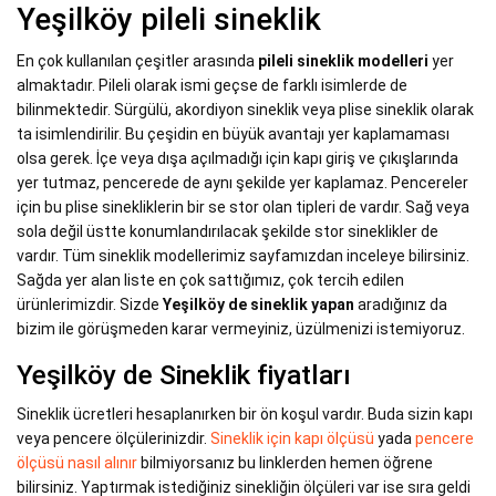
Yeşilköy pileli sineklik
En çok kullanılan çeşitler arasında
pileli sineklik modelleri
yer
almaktadır. Pileli olarak ismi geçse de farklı isimlerde de
bilinmektedir. Sürgülü, akordiyon sineklik veya plise sineklik olarak
ta isimlendirilir. Bu çeşidin en büyük avantajı yer kaplamaması
olsa gerek. İçe veya dışa açılmadığı için kapı giriş ve çıkışlarında
yer tutmaz, pencerede de aynı şekilde yer kaplamaz. Pencereler
için bu plise sinekliklerin bir se stor olan tipleri de vardır. Sağ veya
sola değil üstte konumlandırılacak şekilde stor sineklikler de
vardır. Tüm sineklik modellerimiz sayfamızdan inceleye bilirsiniz.
Sağda yer alan liste en çok sattığımız, çok tercih edilen
ürünlerimizdir. Sizde
Yeşilköy de sineklik yapan
aradığınız da
bizim ile görüşmeden karar vermeyiniz, üzülmenizi istemiyoruz.
Yeşilköy de Sineklik fiyatları
Sineklik ücretleri hesaplanırken bir ön koşul vardır. Buda sizin kapı
veya pencere ölçülerinizdir.
Sineklik için kapı ölçüsü
yada
pencere
ölçüsü nasıl alınır
bilmiyorsanız bu linklerden hemen öğrene
bilirsiniz. Yaptırmak istediğiniz sinekliğin ölçüleri var ise sıra geldi