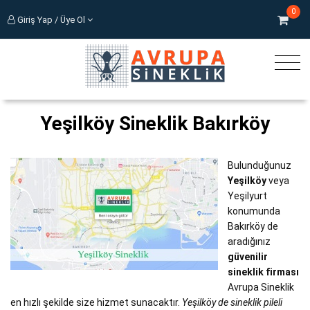
0
Giriş Yap / Üye Ol
Yeşilköy Sineklik Bakırköy
Bulunduğunuz
Yeşilköy
veya
Yeşilyurt
konumunda
Bakırköy de
aradığınız
güvenilir
sineklik firması
Avrupa Sineklik
en hızlı şekilde size hizmet sunacaktır.
Yeşilköy de sineklik pileli