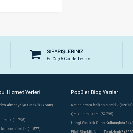
SIPARIŞLERINIZ
En Geç 5 Günde Teslim
bul Hizmet Yerleri
Popüler Blog Yazıları
’den Almanya’ya Sineklik Sipariş
Katlanır cam balkon sineklik (82673)
Çelik sineklik teli (52785)
sineklik (11795)
Hangi Sineklik Daha Kullanışlıdır? (4
kmece sineklik (11577)
Pileli Sineklik Nasıl Temizlenir? (328