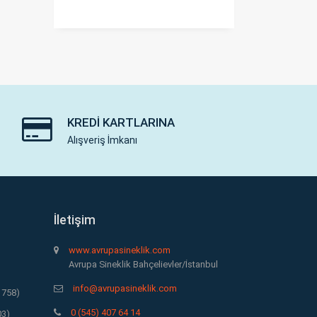
KREDI KARTLARINA
Alışveriş İmkanı
İletişim
www.avrupasineklik.com
Avrupa Sineklik Bahçelievler/İstanbul
info@avrupasineklik.com
1758)
0 (545) 407 64 14
03)