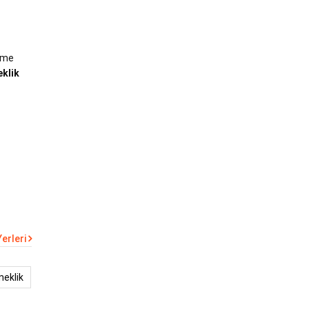
zeme
eklik
erleri
neklik