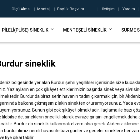
Ölçü Alma
|
Montaj
|
Bayilik Başvuru
|
İletişim
|
Yardım
|
PILELI(PLISE) SINEKLIK
MENTEŞELI SINEKLIK
SÜRME S
urdur sineklik
deniz bölgesinde yer alan Burdur şehri yeşillikler içerisinde size kucakl
imiz. Yaz ayların en çok şikâyet ettiklerimizin başında sinek veya sivrisin
lmektedir. Burdur da biraz serin havanın tadını çıkarmak için, bir Akdeni
şamında balkona çıkmışsınız lakin sinekten oturamıyorsunuz. Yada ev
uyamıyorsunuz. Bunun gibi çok şikâyet olmaktadır. İlaçlama ile bazı ç
etilebilse de, sineklerin öncelikli olarak evinize girişini engellemek daha
acaktır. Burdur da sineklik kullanmak elzem olsa gerek. Akdeniz iklimine
an burdur ilimiz nemli havası ile bazı günler ve geceler sineklere her za
vetiye çıkartabilir.