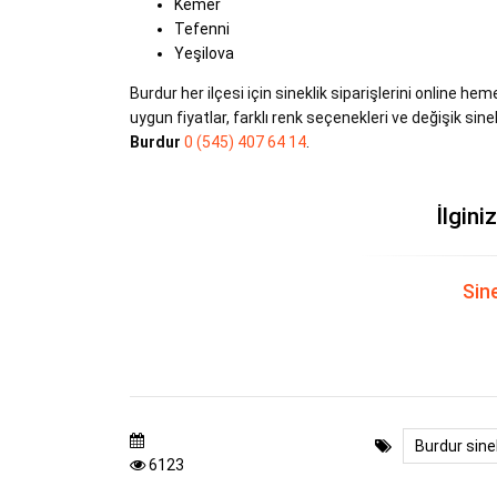
Kemer
Tefenni
Yeşilova
Burdur her ilçesi için sineklik siparişlerini online hem
uygun fiyatlar, farklı renk seçenekleri ve değişik sinek
Burdur
0 (545) 407 64 14
.
İlgini
Sine
Burdur sinek
6123