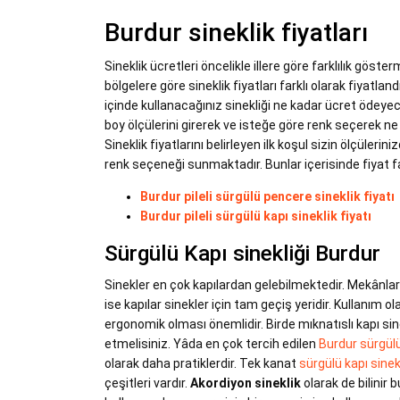
Burdur sineklik fiyatları
Sineklik ücretleri öncelikle illere göre farklılık gös
bölgelere göre sineklik fiyatları farklı olarak fiyatlan
içinde kullanacağınız sinekliği ne kadar ücret ödeyec
boy ölçülerini girerek ve isteğe göre renk seçerek ne
Sineklik fiyatlarını belirleyen ilk koşul sizin ölçüleri
renk seçeneği sunmaktadır. Bunlar içerisinde fiyat fa
Burdur pileli sürgülü pencere sineklik fiyatı
Burdur pileli sürgülü kapı sineklik fiyatı
Sürgülü Kapı sinekliği Burdur
Sinekler en çok kapılardan gelebilmektedir. Mekânlarda
ise kapılar sinekler için tam geçiş yeridir. Kullanım ola
ergonomik olması önemlidir. Birde mıknatıslı kapı sinek
etmelisiniz. Yâda en çok tercih edilen
Burdur sürgülü
olarak daha pratiklerdir. Tek kanat
sürgülü kapı sinek
çeşitleri vardır.
Akordiyon sineklik
olarak de bilinir 