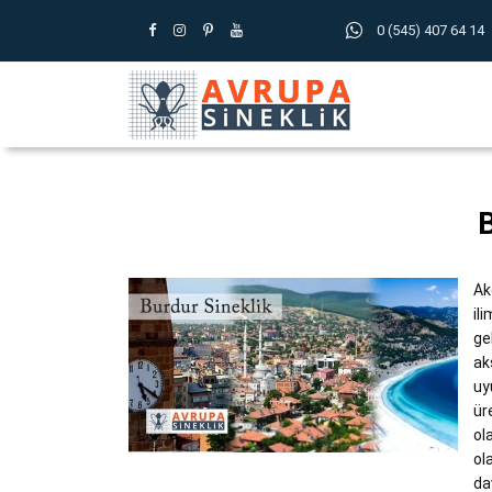
0 (545) 407 64 14
B
Ak
il
ge
ak
uy
ür
ol
ol
da