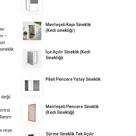
Menteşeli Kapı Sineklik
ler
(Kedi sinekliği )
en –
rün.
sineklik
İçe Açılır Sineklik (Kedi
Sinekliği)
Pileli Pencere Yatay Sineklik
 değil
Menteşeli Pencere Sineklik
ontrol
(Kedi Sinekliği)
llanım
pı veya
Sürme Sineklik Tek Açılır