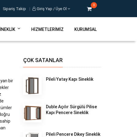
0
Sipariş Takip
|
Giriş Yap / Üye Ol
INEKLIK
HIZMETLERIMIZ
KURUMSAL
ÇOK SATANLAR
Pileli Yatay Kapı Sineklik
ayan bir
ekler
z
de
Duble Açılır Sürgülü Pilise
özümler
Kapı Pencere Sineklik
 doğru
 sahip
man
Pileli Pencere Dikey Sineklik