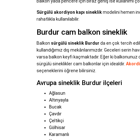
balkon yada pencere için biraz geniş ise kullanımı ç
Sürgülü akordiyon kapı sineklik
modelini hemen ince
rahatlıkla kullanılabilir.
Burdur cam balkon sineklik
Balkon
sürgülü sineklik Burdur
da en çok tercih edi
kullandığımız dış mekânlarımızdır. Geceleri serin ha
varsa balkon keyfi kaçmaktadır. Eğer ki balkonunuz cam 
sürgülü sineklikler cam balkonlar için idealdir.
Akordi
seçeneklerini öğrene bilirsiniz.
Avrupa sineklik Burdur ilçeleri
Ağlasun
Altınyayla
Bucak
Çavdır
Çeltikçi
Gölhisar
Karamanlı