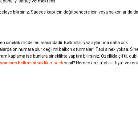
ok daha iyi sonuç vermektedir.
leye bilirsiniz. Sadece kapı için değil pencere için veya balkonlar da d
len sineklik modelleri arasındadır. Balkonlar yaz aylarında daha çok
valarda on numara olur değil mi balkon oturmaları. Tabi sinek yoksa. Sin
kaplama ise bunlara sineklikte yaptıra bilirsiniz. Özellikle çiftli, duble
yon cam balkon sineklik
modeli
nasıl? Hemen göz atabilir, fiyat ve ren