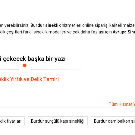
en verebilirsiniz.
Burdur sineklik
hizmetleri online sipariş, kaliteli mal
lik çeşitleri farklı sineklik modelleri ve çok daha fazlası için
Avrupa Sin
zi çekecek başka bir yazı
klik Yırtık ve Delik Tamiri
Tüm Hizmet Y
lik fiyatları
Burdur sürgülü kapı sinekliği
Burdur cam balkon si