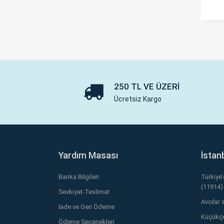
250 TL VE ÜZERI
Ücretsiz Kargo
Yardım Masası
İstan
Banka Bilgileri
Türkiye
(11914)
Sevkiyat-Teslimat
Avcılar 
İade ve Geri Ödeme
Küçükçe
Ödeme Seçenekleri