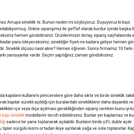
termez Avrupa sineklik te. Bunun neden mi söylüyoruz. Duyuyoruz ki bazı
dırılabiliyormuş. Online siparişimiz ile şeffaf olarak burdur içinde başka il
eksiniz hemen görebilirsiniz. Ürünlerimizin detay, sipariş sayfalarında 
 kadar para ödeyeceksiniz, sinekliğin fiyatı ne kadara geliyor hemen gö
nizdir. Sineklik ölçüsü nasıl alınır? Hemen öğrenin. Sonra firmamız 10 farkı 
rkı yansıyanlar vardır. Seçim yaptığınız zaman görebilirsiniz.
 kapıların kullanımı pencerelere göre daha sıktır ve birde sineklik takılı
rak kapılar sürekli açıldığı için buralardaki sinekliklerin daha dayanıklı ve
likleri içe veya dışa açılması gerekliliğinden sipariş verirken bunu iyi k
 kapı sineklik
modellerini tercih edebilirsiniz. Bunlar yer kaplamaz ve ku
liği
sadece bir yana toplanarak açılabilir. Bunların birde çift, duble açılır
bu tipler sürgülü kısmı ortadan ikiye ayrılarak sağa ve sola toplanırlar. Ka