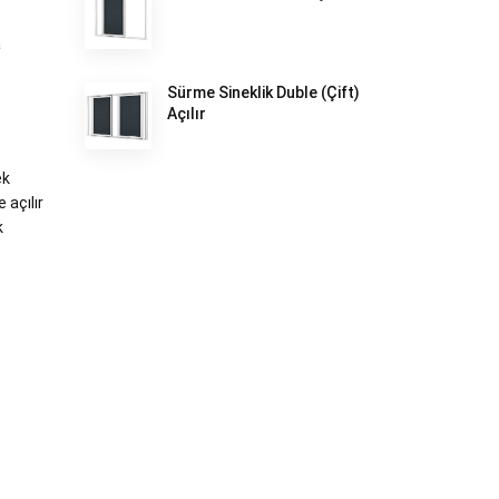
a
Sürme Sineklik Duble (Çift)
Açılır
ek
 açılır
k