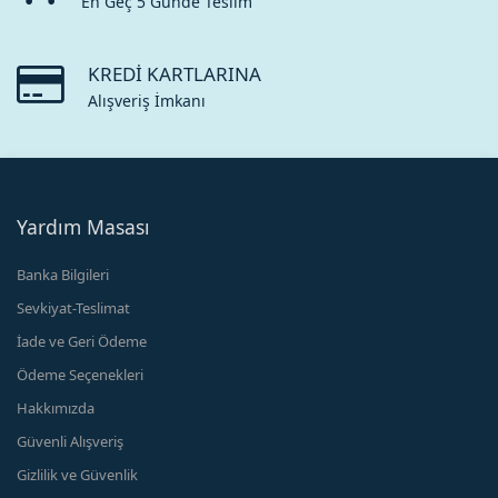
En Geç 5 Günde Teslim
KREDI KARTLARINA
Alışveriş İmkanı
Yardım Masası
Banka Bilgileri
Sevkiyat-Teslimat
İade ve Geri Ödeme
Ödeme Seçenekleri
Hakkımızda
Güvenli Alışveriş
Gizlilik ve Güvenlik