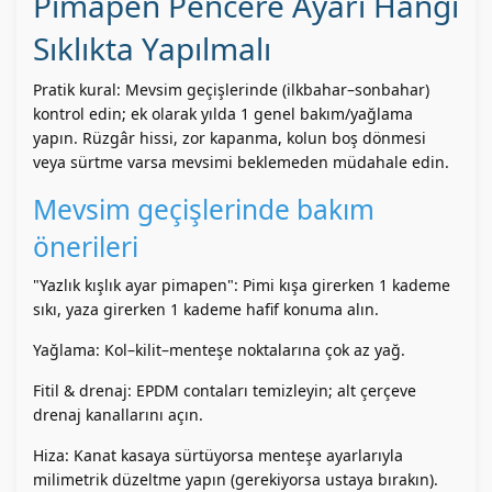
Pimapen Pencere Ayarı Hangi
Sıklıkta Yapılmalı
Pratik kural: Mevsim geçişlerinde (ilkbahar–sonbahar)
kontrol edin; ek olarak yılda 1 genel bakım/yağlama
yapın. Rüzgâr hissi, zor kapanma, kolun boş dönmesi
veya sürtme varsa mevsimi beklemeden müdahale edin.
Mevsim geçişlerinde bakım
önerileri
"Yazlık kışlık ayar pimapen": Pimi kışa girerken 1 kademe
sıkı, yaza girerken 1 kademe hafif konuma alın.
Yağlama: Kol–kilit–menteşe noktalarına çok az yağ.
Fitil & drenaj: EPDM contaları temizleyin; alt çerçeve
drenaj kanallarını açın.
Hiza: Kanat kasaya sürtüyorsa menteşe ayarlarıyla
milimetrik düzeltme yapın (gerekiyorsa ustaya bırakın).