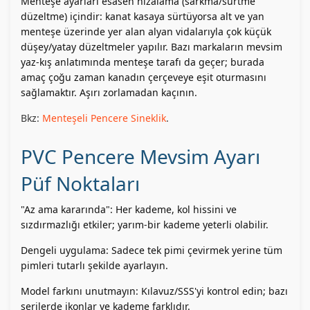
Menteşe ayarları esasen hizalama (sarkma/sürtme
düzeltme) içindir: kanat kasaya sürtüyorsa alt ve yan
menteşe üzerinde yer alan alyan vidalarıyla çok küçük
düşey/yatay düzeltmeler yapılır. Bazı markaların mevsim
yaz-kış anlatımında menteşe tarafı da geçer; burada
amaç çoğu zaman kanadın çerçeveye eşit oturmasını
sağlamaktır. Aşırı zorlamadan kaçının.
Bkz:
Menteşeli Pencere Sineklik
.
PVC Pencere Mevsim Ayarı
Püf Noktaları
"Az ama kararında": Her kademe, kol hissini ve
sızdırmazlığı etkiler; yarım-bir kademe yeterli olabilir.
Dengeli uygulama: Sadece tek pimi çevirmek yerine tüm
pimleri tutarlı şekilde ayarlayın.
Model farkını unutmayın: Kılavuz/SSS'yi kontrol edin; bazı
serilerde ikonlar ve kademe farklıdır.