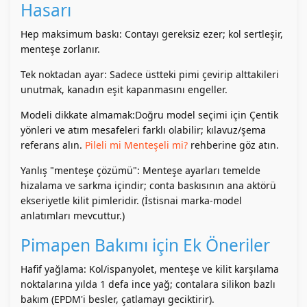
Hasarı
Hep maksimum baskı: Contayı gereksiz ezer; kol sertleşir,
menteşe zorlanır.
Tek noktadan ayar: Sadece üstteki pimi çevirip alttakileri
unutmak, kanadın eşit kapanmasını engeller.
Modeli dikkate almamak:Doğru model seçimi için Çentik
yönleri ve atım mesafeleri farklı olabilir; kılavuz/şema
referans alın.
Pileli mi Menteşeli mi?
rehberine göz atın.
Yanlış "menteşe çözümü": Menteşe ayarları temelde
hizalama ve sarkma içindir; conta baskısının ana aktörü
ekseriyetle kilit pimleridir. (İstisnai marka-model
anlatımları mevcuttur.)
Pimapen Bakımı için Ek Öneriler
Hafif yağlama: Kol/ispanyolet, menteşe ve kilit karşılama
noktalarına yılda 1 defa ince yağ; contalara silikon bazlı
bakım (EPDM'i besler, çatlamayı geciktirir).