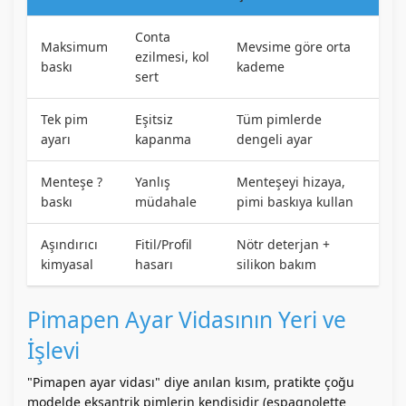
Conta
Maksimum
Mevsime göre orta
ezilmesi, kol
baskı
kademe
sert
Tek pim
Eşitsiz
Tüm pimlerde
ayarı
kapanma
dengeli ayar
Menteşe ?
Yanlış
Menteşeyi hizaya,
baskı
müdahale
pimi baskıya kullan
Aşındırıcı
Fitil/Profil
Nötr deterjan +
kimyasal
hasarı
silikon bakım
Pimapen Ayar Vidasının Yeri ve
İşlevi
"Pimapen ayar vidası" diye anılan kısım, pratikte çoğu
modelde eksantrik pimlerin kendisidir (espagnolette