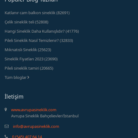
Katlanır cam balkon sineklik (82691)
Çelik sineklik teli (52808)
Hangi Sineklik Daha Kullanışlıdır? (41776)
Pileli Sineklik Nasıl Temizlenir? (32833)
Mıknatıslı Sineklik (25623)
Sineklik Fiyatları 2023 (23690)
Pileli sineklik tamiri (20665)
Tüm bloglar
İletişim
www.avrupasineklik.com
Avrupa Sineklik Bahçelievler/İstanbul
info@avrupasineklik.com
0 (545) 407 64 14