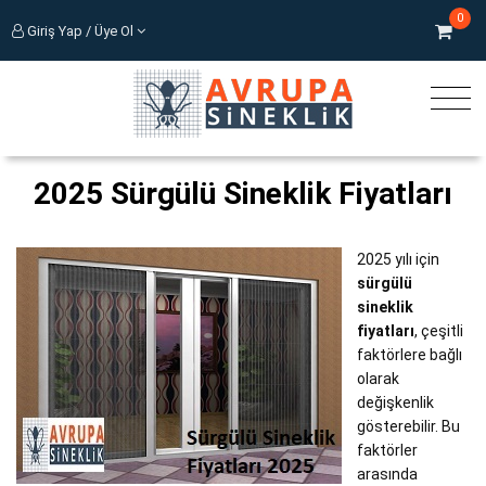
0
Giriş Yap / Üye Ol
2025 Sürgülü Sineklik Fiyatları
2025 yılı için
sürgülü
sineklik
fiyatları
, çeşitli
faktörlere bağlı
olarak
değişkenlik
gösterebilir. Bu
faktörler
arasında