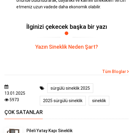
önünde bulundurarak, dayanıklı ve kaliteli sineklikleri tercih
etmeniz uzun vadede daha ekonomik olabilir.
İlginizi çekecek başka bir yazı
Yazın Sineklik Neden Şart?
Tüm Bloglar
sürgülü sineklik 2025
13.01.2025
5973
2025 sürgülü sineklik
sineklik
ÇOK SATANLAR
Pileli Yatay Kapı Sineklik