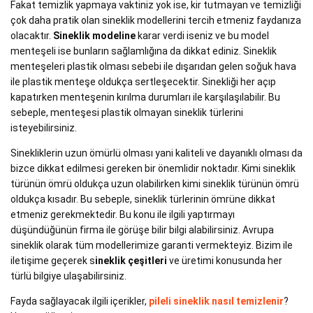
Fakat temizlik yapmaya vaktiniz yok ise, kir tutmayan ve temizliği
çok daha pratik olan sineklik modellerini tercih etmeniz faydanıza
olacaktır.
Sineklik modeline
karar verdi iseniz ve bu model
menteşeli ise bunların sağlamlığına da dikkat ediniz. Sineklik
menteşeleri plastik olması sebebi ile dışarıdan gelen soğuk hava
ile plastik menteşe oldukça sertleşecektir. Sinekliği her açıp
kapatırken menteşenin kırılma durumları ile karşılaşılabilir. Bu
sebeple, menteşesi plastik olmayan sineklik türlerini
isteyebilirsiniz.
Sinekliklerin uzun ömürlü olması yani kaliteli ve dayanıklı olması da
bizce dikkat edilmesi gereken bir önemlidir noktadır. Kimi sineklik
türünün ömrü oldukça uzun olabilirken kimi sineklik türünün ömrü
oldukça kısadır. Bu sebeple, sineklik türlerinin ömrüne dikkat
etmeniz gerekmektedir. Bu konu ile ilgili yaptırmayı
düşündüğünün firma ile görüşe bilir bilgi alabilirsiniz. Avrupa
sineklik olarak tüm modellerimize garanti vermekteyiz. Bizim ile
iletişime geçerek s
ineklik çeşitleri
ve üretimi konusunda her
türlü bilgiye ulaşabilirsiniz.
Fayda sağlayacak ilgili içerikler,
pileli sineklik nasıl temizlenir
?