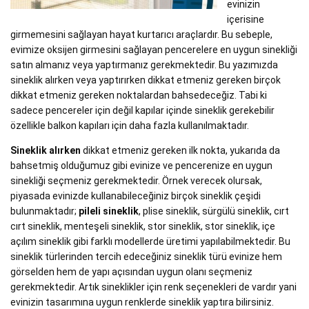
evinizin
içerisine
girmemesini sağlayan hayat kurtarıcı araçlardır. Bu sebeple,
evimize oksijen girmesini sağlayan pencerelere en uygun sinekliği
satın almanız veya yaptırmanız gerekmektedir. Bu yazımızda
sineklik alırken veya yaptırırken dikkat etmeniz gereken birçok
dikkat etmeniz gereken noktalardan bahsedeceğiz. Tabi ki
sadece pencereler için değil kapılar içinde sineklik gerekebilir
özellikle balkon kapıları için daha fazla kullanılmaktadır.
Sineklik alırken
dikkat etmeniz gereken ilk nokta, yukarıda da
bahsetmiş olduğumuz gibi evinize ve pencerenize en uygun
sinekliği seçmeniz gerekmektedir. Örnek verecek olursak,
piyasada evinizde kullanabileceğiniz birçok sineklik çeşidi
bulunmaktadır;
pileli sineklik
, plise sineklik, sürgülü sineklik, cırt
cırt sineklik, menteşeli sineklik, stor sineklik, stor sineklik, içe
açılım sineklik gibi farklı modellerde üretimi yapılabilmektedir. Bu
sineklik türlerinden tercih edeceğiniz sineklik türü evinize hem
görselden hem de yapı açısından uygun olanı seçmeniz
gerekmektedir. Artık sineklikler için renk seçenekleri de vardır yani
evinizin tasarımına uygun renklerde sineklik yaptıra bilirsiniz.