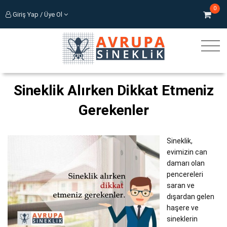
0
Giriş Yap / Üye Ol
Sineklik Alırken Dikkat Etmeniz
Gerekenler
Sineklik,
evimizin can
damarı olan
pencereleri
saran ve
dışardan gelen
haşere ve
sineklerin