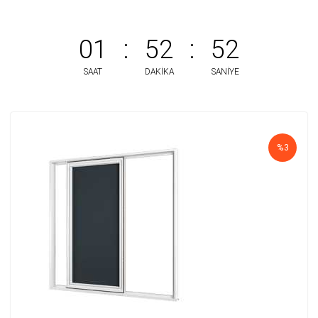
01
:
52
:
52
SAAT
DAKIKA
SANIYE
%3