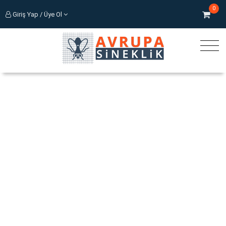
0
Giriş Yap / Üye Ol
Günün Fırsatları