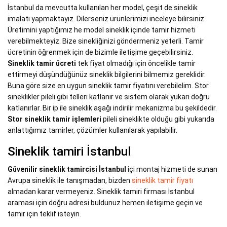
İstanbul da mevcutta kullanılan her model, çeşit de sineklik
imalatı yapmaktayız. Dilerseniz ürünlerimizi inceleye bilirsiniz.
Üretimini yaptığımız he model sineklik içinde tamir hizmeti
verebilmekteyiz. Bize sinekliğinizi göndermeniz yeterli. Tamir
ücretinin öğrenmek için de bizimle iletişime geçebilirsiniz.
Sineklik tamir ücreti
tek fiyat olmadığı için öncelikle tamir
ettirmeyi düşündüğünüz sineklik bilgilerini bilmemiz gereklidir.
Buna göre size en uygun sineklik tamir fiyatını verebilelim. Stor
sineklikler pileli gibi telleri katlanır ve sistem olarak yukarı doğru
katlanırlar. Bir ip ile sineklik aşağı indirilir mekanizma bu şekildedir.
Stor sineklik tamir işlemleri
pileli sineklikte olduğu gibi yukarıda
anlattığımız tamirler, çözümler kullanılarak yapılabilir.
Sineklik tamiri İstanbul
Güvenilir sineklik tamircisi İstanbul
içi montaj hizmeti de sunan
Avrupa sineklik ile tanışmadan, bizden
sineklik tamir fiyatı
almadan karar vermeyeniz. Sineklik tamiri firması İstanbul
araması için doğru adresi buldunuz hemen iletişime geçin ve
tamir için teklif isteyin.