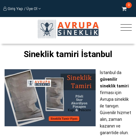
0
Giriş Yap / Üye Ol
Sineklik tamiri İstanbul
İstanbul da
güvenilir
sineklik tamiri
firması için
Avrupa sineklik
ile tanışın.
Güvenilir hizmet
alın, zaman
kazanın ve
garantide olun.