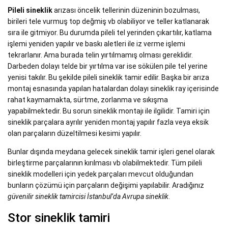
Pileli sineklik
arızası öncelik tellerinin düzeninin bozulması,
birileri tele vurmuş top değmiş vb olabiliyor ve teller katlanarak
sıra ile gitmiyor. Bu durumda pileli tel yerinden çıkartılır, katlama
işlemi yeniden yapılır ve baskı aletleri ile iz verme işlemi
tekrarlanır. Ama burada telin yırtılmamış olması gereklidir.
Darbeden dolayı telde bir yırtılma var ise sökülen pile tel yerine
yenisi takılır. Bu şekilde pileli sineklik tamir edilir. Başka bir arıza
montaj esnasında yapılan hatalardan dolayı sineklik ray içerisinde
rahat kaymamakta, sürtme, zorlanma ve sıkışma
yapabilmektedir. Bu sorun sineklik montajı ile ilgilidir. Tamiri için
sineklik parçalara ayrılır yeniden montaj yapılır fazla veya eksik
olan parçaların düzeltilmesi kesimi yapılır.
Bunlar dışında meydana gelecek sineklik tamir işleri genel olarak
birleştirme parçalarının kırılması vb olabilmektedir. Tüm pileli
sineklik modelleri için yedek parçaları mevcut olduğundan
bunların çözümü için parçaların değişimi yapılabilir. Aradığınız
güvenilir sineklik tamircisi İstanbul’da Avrupa sineklik
.
Stor sineklik tamiri