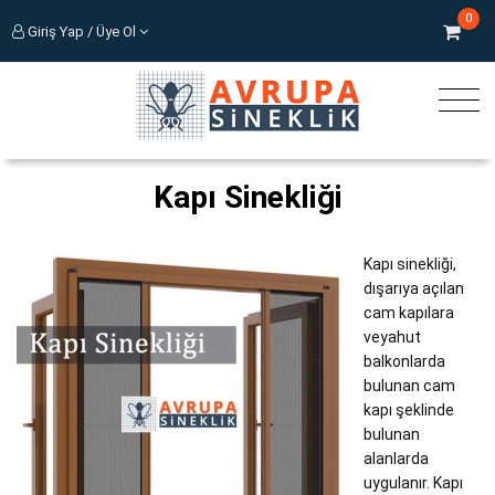
0
Giriş Yap / Üye Ol
Kapı Sinekliği
Kapı sinekliği,
dışarıya açılan
cam kapılara
veyahut
balkonlarda
bulunan cam
kapı şeklinde
bulunan
alanlarda
uygulanır. Kapı