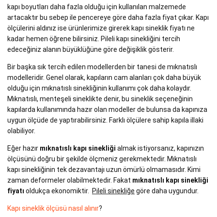
kapı boyutları daha fazla olduğu için kullanılan malzemede
artacaktır bu sebep ile pencereye göre daha fazla fiyat çıkar. Kapı
ölçülerini aldınız ise ürünlerimize girerek kapı sineklik fiyatı ne
kadar hemen öğrene bilirsiniz. Pileli kapı sinekliğini tercih
edeceğiniz alanın büyüklüğüne göre değişiklik gösterir.
Bir başka sık tercih edilen modellerden bir tanesi de mıknatıslı
modelleridir. Genel olarak, kapıların cam alanları çok daha büyük
olduğu için mıknatıslı sinekliğinin kullanımı çok daha kolaydır.
Mıknatıslı, menteşeli sineklikte denir, bu sineklik seçeneğinin
kapılarda kullanımında hazır olan modeller de bulunsa da kapınıza
uygun ölçüde de yaptırabilirsiniz. Farklı ölçülere sahip kapıla illaki
olabiliyor.
Eğer hazır
mıknatıslı kapı sinekliği
almak istiyorsanız, kapınızın
ölçüsünü doğru bir şekilde ölçmeniz gerekmektedir. Mıknatıslı
kapı sinekliğinin tek dezavantajı uzun ömürlü olmamasıdır. Kimi
zaman deformeler olabilmektedir. Fakat
mıknatıslı kapı sinekliği
fiyatı
oldukça ekonomiktir.
Pileli sinekliğe
göre daha uygundur.
Kapı sineklik ölçüsü nasıl alınır
?